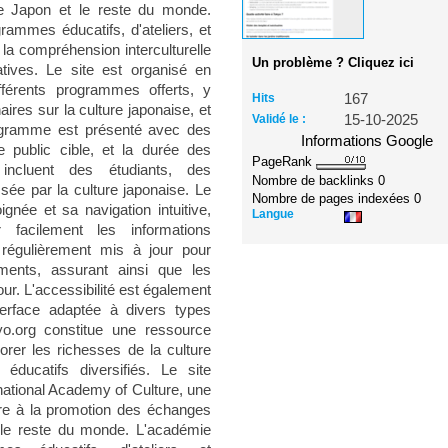
le Japon et le reste du monde.
ammes éducatifs, d'ateliers, et
 la compréhension interculturelle
Un problème ? Cliquez ici
catives. Le site est organisé en
ifférents programmes offerts, y
Hits
167
res sur la culture japonaise, et
Validé le :
15-10-2025
ogramme est présenté avec des
Informations Google
le public cible, et la durée des
PageRank
 incluent des étudiants, des
Nombre de backlinks
0
ssée par la culture japonaise. Le
Nombre de pages indexées
0
ignée et sa navigation intuitive,
Langue
 facilement les informations
 régulièrement mis à jour pour
ements, assurant ainsi que les
our. L'accessibilité est également
terface adaptée à divers types
yo.org constitue une ressource
orer les richesses de la culture
ducatifs diversifiés. Le site
rnational Academy of Culture, une
cre à la promotion des échanges
t le reste du monde. L'académie