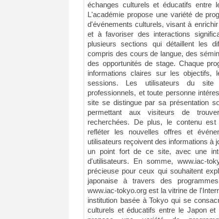
échanges culturels et éducatifs entre 
L'académie propose une variété de progr
d'événements culturels, visant à enrichir
et à favoriser des interactions signifi
plusieurs sections qui détaillent les d
compris des cours de langue, des séminai
des opportunités de stage. Chaque pr
informations claires sur les objectifs, 
sessions. Les utilisateurs du site
professionnels, et toute personne intére
site se distingue par sa présentation so
permettant aux visiteurs de trouver
recherchées. De plus, le contenu est
refléter les nouvelles offres et évén
utilisateurs reçoivent des informations à j
un point fort de ce site, avec une in
d'utilisateurs. En somme, www.iac-tok
précieuse pour ceux qui souhaitent expl
japonaise à travers des programmes é
www.iac-tokyo.org est la vitrine de l'Inte
institution basée à Tokyo qui se consa
culturels et éducatifs entre le Japon e