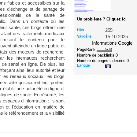
ns fiables et accessibles sur la
mes d'échange et de partage de
fessionnels de la santé de
Un problème ? Cliquez ici
lic. Dans un contexte où les
leur santé, ces blogs offrent une
Hits
255
s allant des traitements médicaux
Validé le :
15-10-2025
timisant le contenu pour le
Informations Google
vent atteindre un large public et
PageRank
ltats des moteurs de recherche.
Nombre de backlinks
0
ar les internautes recherchent
Nombre de pages indexées
0
de santé en ligne. De plus, les
Langue
rçant ainsi leur autorité et leur
ur les réseaux sociaux, les blogs
viralité qui accroît leur portée.
 établir une notoriété en ligne et
matiques de santé. En résumé, les
 espaces d'information ; ils sont
n et l'éducation en matière de
s le référencement et la visibilité