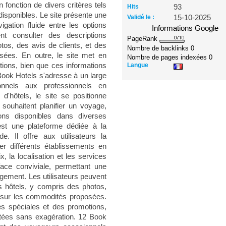
 fonction de divers critères tels
Hits
93
s disponibles. Le site présente une
Validé le :
15-10-2025
igation fluide entre les options
Informations Google
ent consulter des descriptions
PageRank
tos, des avis de clients, et des
Nombre de backlinks
0
sées. En outre, le site met en
Nombre de pages indexées
0
Langue
tions, bien que ces informations
Book Hotels s'adresse à un large
onnels aux professionnels en
 d'hôtels, le site se positionne
souhaitent planifier un voyage,
ons disponibles dans diverses
est une plateforme dédiée à la
e. Il offre aux utilisateurs la
er différents établissements en
x, la localisation et les services
face conviviale, permettant une
rgement. Les utilisateurs peuvent
es hôtels, y compris des photos,
s sur les commodités proposées.
es spéciales et des promotions,
ntées sans exagération. 12 Book