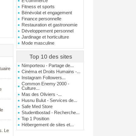
E-commerce
Fitness et sports
Bénévolat et engagement
Finance personnelle
Restauration et gastronomie
Développement personnel
Jardinage et horticulture
Mode masculine
Top 10 des sites
Nimporteou - Partage de...
tuaire
Cinéma et Droits Humains -...
Instagram Followers...
Common Enemy 2000 -
Culture...
e
Mas des Oliviers -...
Husnu Bulut - Services de...
Safe Med Store
de
Studentbostad - Recherche...
Top 1 Position
Hébergement de sites et...
s. Le