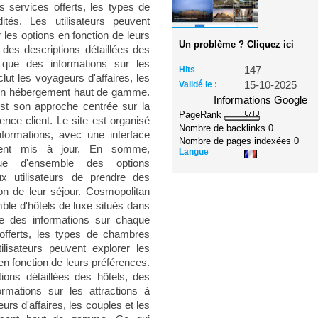
 services offerts, les types de
tés. Les utilisateurs peuvent
 les options en fonction de leurs
Un problème ? Cliquez ici
des descriptions détaillées des
i que des informations sur les
Hits
147
clut les voyageurs d'affaires, les
Validé le :
15-10-2025
d'un hébergement haut de gamme.
Informations Google
st son approche centrée sur la
PageRank
ence client. Le site est organisé
Nombre de backlinks
0
nformations, avec une interface
Nombre de pages indexées
0
ement mis à jour. En somme,
Langue
ue d'ensemble des options
x utilisateurs de prendre des
tion de leur séjour. Cosmopolitan
ble d'hôtels de luxe situés dans
ose des informations sur chaque
offerts, les types de chambres
lisateurs peuvent explorer les
en fonction de leurs préférences.
ons détaillées des hôtels, des
rmations sur les attractions à
eurs d'affaires, les couples et les