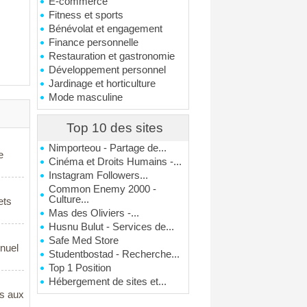
E-commerce
Fitness et sports
Bénévolat et engagement
Finance personnelle
Restauration et gastronomie
Développement personnel
Jardinage et horticulture
Mode masculine
Top 10 des sites
Nimporteou - Partage de...
e
Cinéma et Droits Humains -...
Instagram Followers...
Common Enemy 2000 -
Culture...
ets
Mas des Oliviers -...
Husnu Bulut - Services de...
Safe Med Store
nnuel
Studentbostad - Recherche...
Top 1 Position
Hébergement de sites et...
fs aux