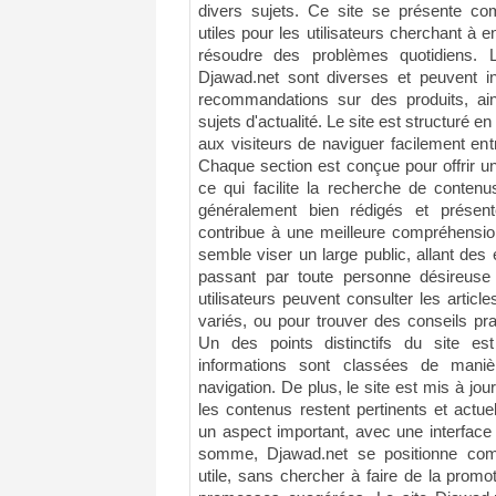
divers sujets. Ce site se présente c
utiles pour les utilisateurs cherchant à 
résoudre des problèmes quotidiens. 
Djawad.net sont diverses et peuvent i
recommandations sur des produits, ai
sujets d'actualité. Le site est structuré e
aux visiteurs de naviguer facilement entr
Chaque section est conçue pour offrir u
ce qui facilite la recherche de contenu
généralement bien rédigés et présen
contribue à une meilleure compréhension
semble viser un large public, allant des
passant par toute personne désireuse 
utilisateurs peuvent consulter les articl
variés, ou pour trouver des conseils pr
Un des points distinctifs du site est
informations sont classées de maniè
navigation. De plus, le site est mis à jou
les contenus restent pertinents et actue
un aspect important, avec une interface ut
somme, Djawad.net se positionne com
utile, sans chercher à faire de la prom