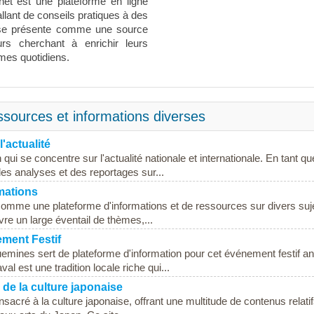
et est une plateforme en ligne
allant de conseils pratiques à des
e se présente comme une source
eurs cherchant à enrichir leurs
mes quotidiens.
sources et informations diverses
'actualité
qui se concentre sur l'actualité nationale et internationale. En tant qu
 des analyses et des reportages sur...
rmations
 comme une plateforme d'informations et de ressources sur divers suj
uvre un large éventail de thèmes,...
ment Festif
emines sert de plateforme d'information pour cet événement festif a
al est une tradition locale riche qui...
de la culture japonaise
acré à la culture japonaise, offrant une multitude de contenus relati