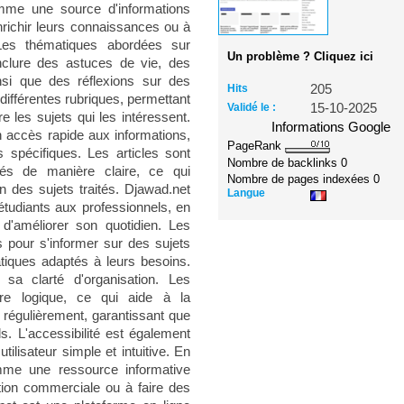
omme une source d'informations
enrichir leurs connaissances ou à
Les thématiques abordées sur
Un problème ? Cliquez ici
nclure des astuces de vie, des
nsi que des réflexions sur des
Hits
205
n différentes rubriques, permettant
Validé le :
15-10-2025
e les sujets qui les intéressent.
Informations Google
n accès rapide aux informations,
PageRank
s spécifiques. Les articles sont
Nombre de backlinks
0
tés de manière claire, ce qui
Nombre de pages indexées
0
 des sujets traités. Djawad.net
Langue
 étudiants aux professionnels, en
d'améliorer son quotidien. Les
es pour s'informer sur des sujets
atiques adaptés à leurs besoins.
 sa clarté d'organisation. Les
re logique, ce qui aide à la
r régulièrement, garantissant que
ls. L'accessibilité est également
ilisateur simple et intuitive. En
me une ressource informative
otion commerciale ou à faire des