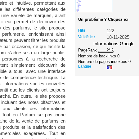
aire et intuitive, permettant aux
re les différentes catégories de
r une variété de marques, allant
Un problème ? Cliquez ici
i leur permet de découvrir des
s des parfums, le site propose
Hits
122
parfumerie, enrichissant ainsi
Validé le :
18-11-2025
ateurs peuvent filtrer les produits
Informations Google
ar occasion, ce qui facilite la
PageRank
um s'adresse à un large public,
Nombre de backlinks
0
s personnes à la recherche de
Nombre de pages indexées
0
itent simplement découvrir de
Langue
ible à tous, avec une interface
ux de compétence technique. La
s informations sur les nouvelles
tit que les clients ont toujours
ché. En outre, le site propose
 incluant des notes olfactives et
si aux clients des informations
. Tout en Parfum se positionne
ine de la vente de parfums en
s produits et la satisfaction des
mmerciales exagérées. Tout en